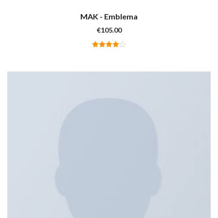
MAK - Emblema
€
105.00
Valutato
4.00
su
5