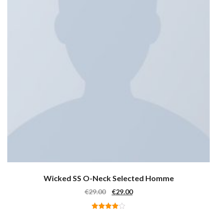
Wicked SS O-Neck Selected Homme
Il Prezzo Originale Era: €29.00.
Il Prezzo Attuale È: €29.00
€
29.00
€
29.00
Valutato