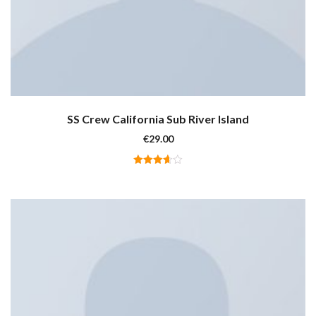
SS Crew California Sub River Island
€
29.00
Valutato
3.67
su 5