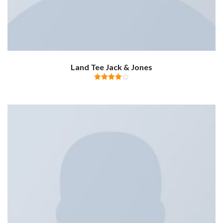
Land Tee Jack & Jones
Valutato
4.00
su
5