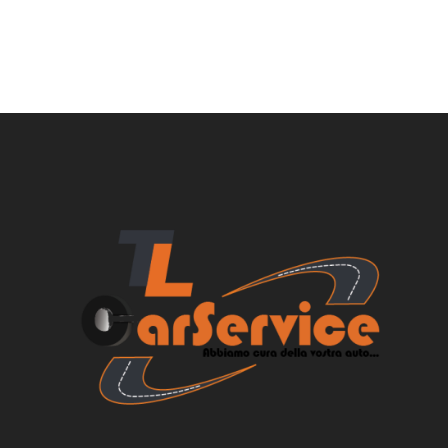
4.00
su
5