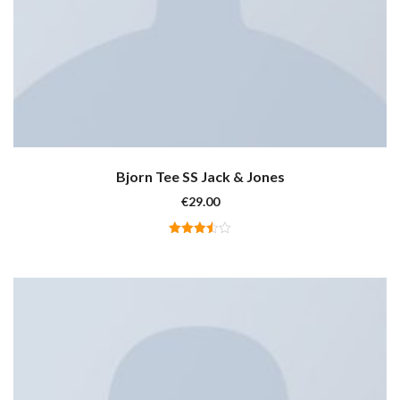
Bjorn Tee SS Jack & Jones
€
29.00
Valutato
3.50
su 5