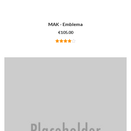
MAK - Emblema
€
105.00
Valutato
4.00
su
5