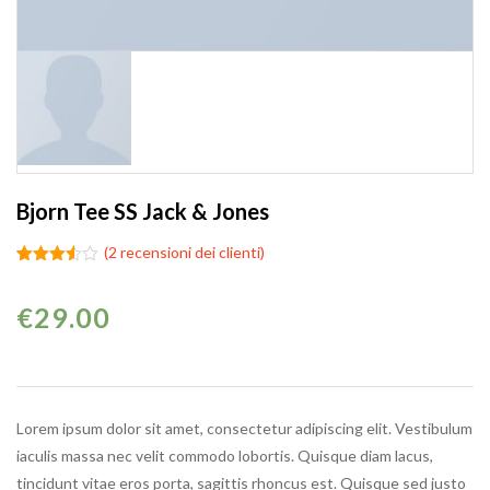
Bjorn Tee SS Jack & Jones
(
2
recensioni dei clienti)
Valutato
2
3.50
su 5
€
29.00
su
base di
recensioni
Lorem ipsum dolor sit amet, consectetur adipiscing elit. Vestibulum
iaculis massa nec velit commodo lobortis. Quisque diam lacus,
tincidunt vitae eros porta, sagittis rhoncus est. Quisque sed justo