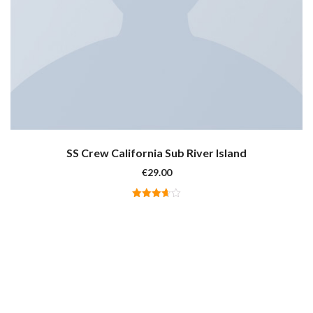
SS Crew California Sub River Island
€
29.00
Valutato
3.67
su 5