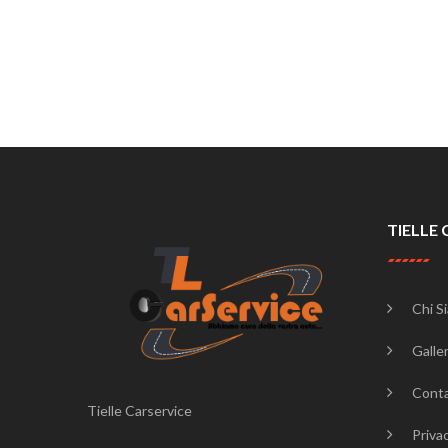
TIELLE 
Chi S
Galler
Conta
Tielle Carservice
Priva