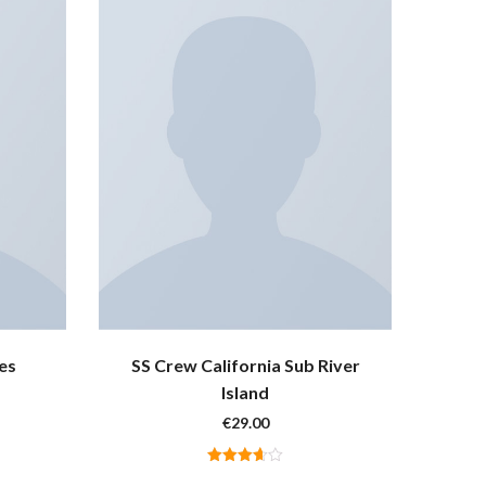
es
SS Crew California Sub River
Island
€
29.00
Valutato