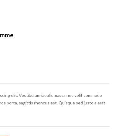
Homme
le era: €29.00.
ttuale è: €29.00.
scing elit. Vestibulum iaculis massa nec velit commodo
eros porta, sagittis rhoncus est. Quisque sed justo a erat