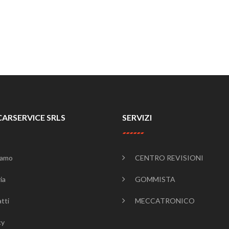
CARSERVICE SRLS
SERVIZI
iamo
CENTRO REVISIONI
ia
GOMMISTA
tti
MECCATRONICO
cy