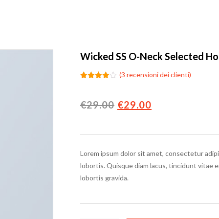
Wicked SS O-Neck Selected 
(
3
recensioni dei clienti)
Valutato
3
4.00
su
5 su
Il prezzo origina
Il prezzo a
€
29.00
€
29.00
base di
recensioni
Lorem ipsum dolor sit amet, consectetur adipi
lobortis. Quisque diam lacus, tincidunt vitae 
lobortis gravida.