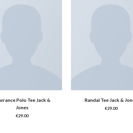
wrance Polo Tee Jack &
Randal Tee Jack & Jon
Jones
€
29.00
€
29.00