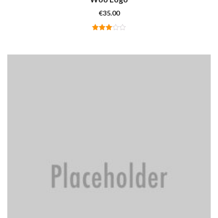
€
35.00
Valutato
3.00
su 5