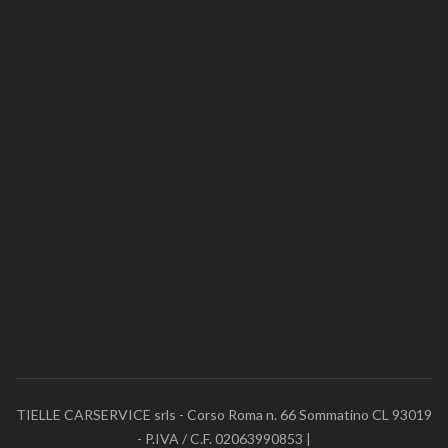
TIELLE CARSERVICE srls - Corso Roma n. 66 Sommatino CL 93019
- P.IVA / C.F. 02063990853 |