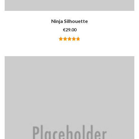
Ninja Silhouette
€
29.00
Valutato
4.75
su
5