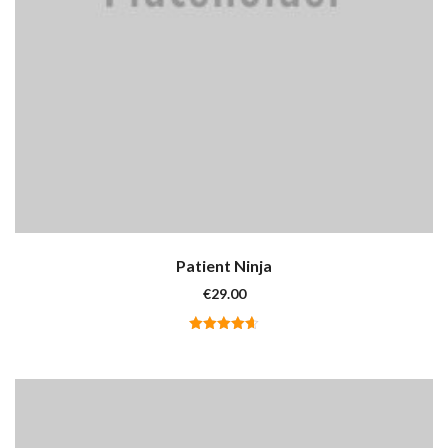
Patient Ninja
€
29.00
Valutato
4.67
su
5