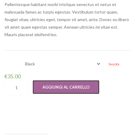
Pellentesque habitant morbi tristique senectus et netus et
malesuada fames ac turpis egestas. Vestibulum tortor quam,
feugiat vitae, ultricies eget, tempor sit amet, ante. Donec eu libero
sit amet quam egestas semper. Aenean ultricies mi vitae est.
Mauris placerat eleifend leo.
color
Svuota
€
35.00
Ship Your Idea quantità
AGGIUNGI AL CARRELLO