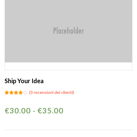
Ship Your Idea
(
3
recensioni dei clienti)
Valutato
3
4.00
su
5 su
Fascia di prezzo: d
€
30.00
-
€
35.00
base di
recensioni