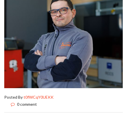
Posted By
t0fWCqY0UEKK
0 comment