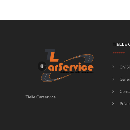
TIELLE 
Chi S
Galler
Conta
Tielle Carservice
Priva