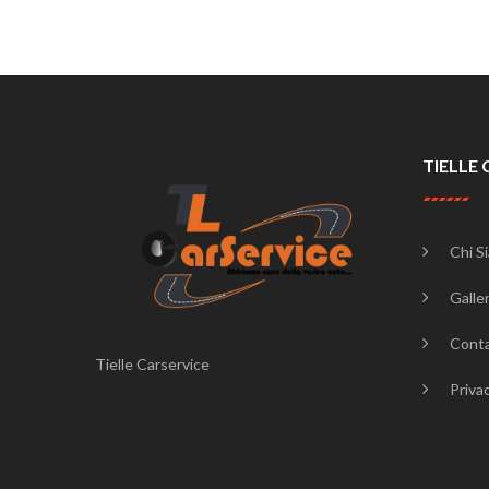
TIELLE 
Chi S
Galler
Conta
Tielle Carservice
Priva