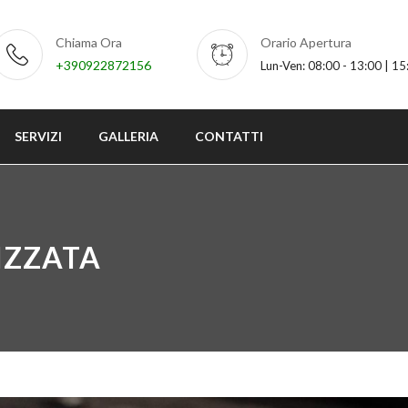
Chiama Ora
Orario Apertura
+390922872156
Lun-Ven: 08:00 - 13:00 | 15
SERVIZI
GALLERIA
CONTATTI
IZZATA