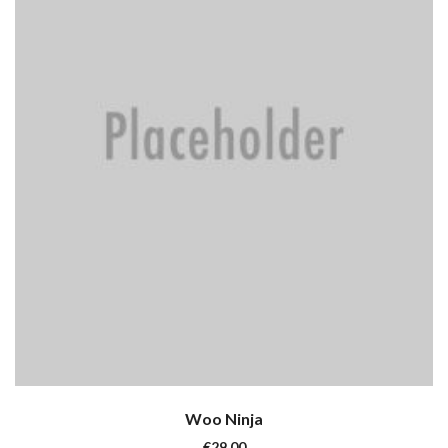
Woo Ninja
€
29.00