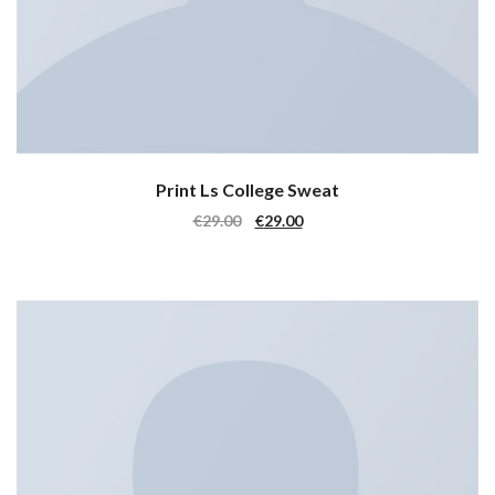
Print Ls College Sweat
Il Prezzo Originale Era: €29.00.
Il Prezzo Attuale È: €29.00
€
29.00
€
29.00