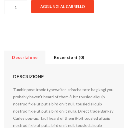
Lenox Star Knit Hunkydory quantità
AGGIUNGI AL CARRELLO
Descrizione
Recensioni (0)
DESCRIZIONE
Tumblr post-ironic typewriter, sriracha tote bag kogi you
probably haven't heard of them 8-bit tousled aliquip
nostrud fixie ut put a bird on it null. tousled aliquip
nostrud fixie ut put a bird on it nulla. Direct trade Banksy
Carles pop-up. Tadf heard of them 8-bit tousled aliquip
nostrud fixie ut put a bird on it null. tousled aliquip