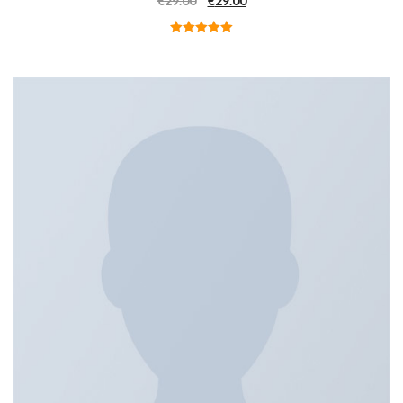
€
29.00
€
29.00
Valutato
5.00
su 5