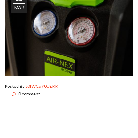
MAR
Posted By
t0fWCqY0UEKK
0 comment