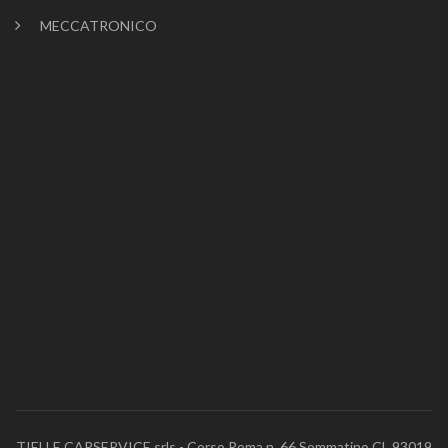
MECCATRONICO
TIELLE CARSERVICE srls - Corso Roma n. 66 Sommatino CL 93019