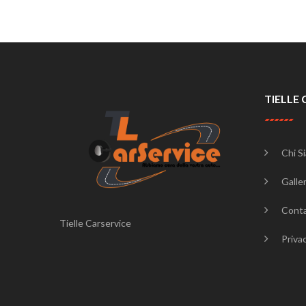
TIELLE 
Chi S
Galler
Conta
Tielle Carservice
Priva