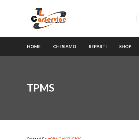
HOME
CHI SIAMO
REPARTI
SHOP
TPMS
Posted By
t0fWCqY0UEKK